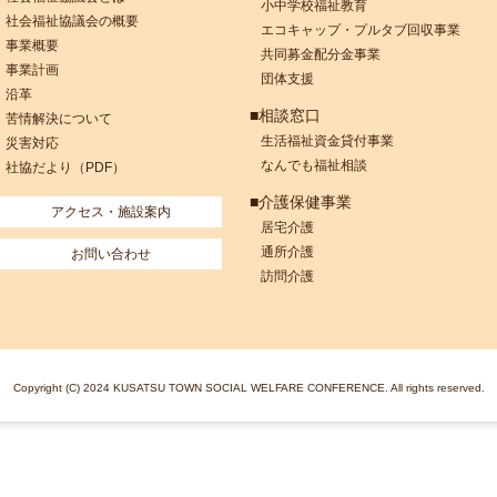
小中学校福祉教育
社会福祉協議会の概要
エコキャップ・プルタブ回収事業
事業概要
共同募金配分金事業
事業計画
団体支援
沿革
■相談窓口
苦情解決について
生活福祉資金貸付事業
災害対応
なんでも福祉相談
社協だより（PDF）
■介護保健事業
アクセス・施設案内
居宅介護
通所介護
お問い合わせ
訪問介護
Copyright (C) 2024 KUSATSU TOWN SOCIAL WELFARE CONFERENCE. All rights reserved.