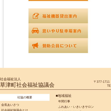
社会福祉法人
〒377-17
草津町社会福祉協議会
TE
■地域福祉
社協の概要
年間行事
会長あいさつ
ふれあい・いきいきサロン
社会福祉協議会とは