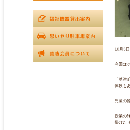
10月
今回は
「草津
体験も
児童の
授業の
掛けた