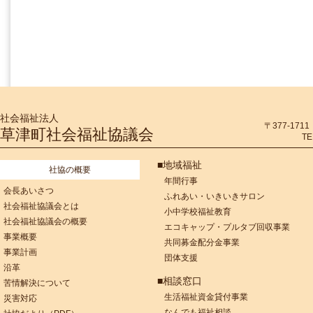
社会福祉法人
〒377-17
草津町社会福祉協議会
TE
■地域福祉
社協の概要
年間行事
会長あいさつ
ふれあい・いきいきサロン
社会福祉協議会とは
小中学校福祉教育
社会福祉協議会の概要
エコキャップ・プルタブ回収事業
事業概要
共同募金配分金事業
事業計画
団体支援
沿革
■相談窓口
苦情解決について
生活福祉資金貸付事業
災害対応
なんでも福祉相談