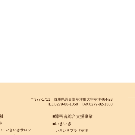
〒377-1711 群馬県吾妻郡草津町大字草津464-28
TEL.0279-88-1050 FAX.0279-82-1360
福祉
■障害者総合支援事業
事
■いきいき
い・いきいきサロン
いきいきプラザ草津