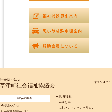
社会福祉法人
〒377-17
草津町社会福祉協議会
TE
■地域福祉
社協の概要
年間行事
会長あいさつ
ふれあい・いきいきサロン
社会福祉協議会とは