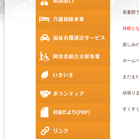
吾妻郡
休館となり
楽しみ
ホーム
まだま
頑張り
すくす