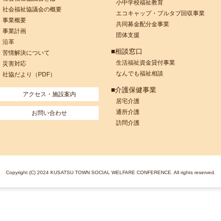
小中学校福祉教育
社会福祉協議会の概要
エコキャップ・プルタブ回収事業
事業概要
共同募金配分金事業
事業計画
団体支援
沿革
■相談窓口
苦情解決について
生活福祉資金貸付事業
災害対応
なんでも福祉相談
社協だより（PDF）
■介護保健事業
アクセス・施設案内
居宅介護
通所介護
お問い合わせ
訪問介護
Copyright (C) 2024 KUSATSU TOWN SOCIAL WELFARE CONFERENCE. All rights reserved.