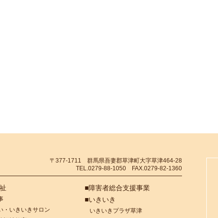
〒377-1711 群馬県吾妻郡草津町大字草津464-28
TEL.0279-88-1050 FAX.0279-82-1360
福祉
■障害者総合支援事業
事
■いきいき
い・いきいきサロン
いきいきプラザ草津