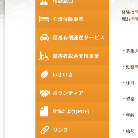
経験は
理お掃
＊募集
＊勤務時
＊休日
＊資格
＊年齢
＊給与