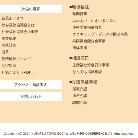
■地域福祉
社協の概要
年間行事
会長あいさつ
ふれあい・いきいきサロン
社会福祉協議会とは
小中学校福祉教育
社会福祉協議会の概要
エコキャップ・プルタブ回収事業
事業概要
共同募金配分金事業
事業計画
団体支援
沿革
■相談窓口
苦情解決について
生活福祉資金貸付事業
災害対応
なんでも福祉相談
社協だより（PDF）
■介護保健事業
アクセス・施設案内
居宅介護
通所介護
お問い合わせ
訪問介護
Copyright (C) 2024 KUSATSU TOWN SOCIAL WELFARE CONFERENCE. All rights reserved.