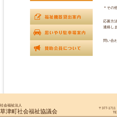
＊その
応募方
連絡し
問い合わ
社会福祉法人
〒377-17
草津町社会福祉協議会
TE