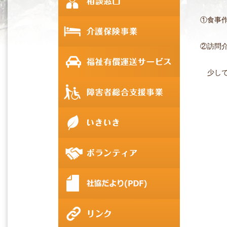
①食事
②訪問
少しでも