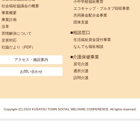
小中学校福祉教育
社会福祉協議会の概要
エコキャップ・プルタブ回収事業
事業概要
共同募金配分金事業
事業計画
団体支援
沿革
■相談窓口
苦情解決について
生活福祉資金貸付事業
災害対応
なんでも福祉相談
社協だより（PDF）
■介護保健事業
アクセス・施設案内
居宅介護
通所介護
お問い合わせ
訪問介護
Copyright (C) 2024 KUSATSU TOWN SOCIAL WELFARE CONFERENCE. All rights reserved.