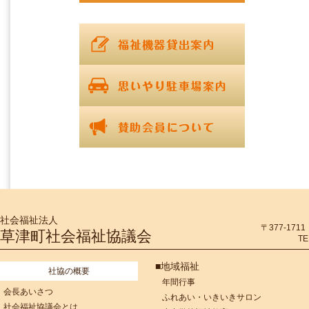
社会福祉法人
〒377-17
草津町社会福祉協議会
TE
■地域福祉
社協の概要
年間行事
会長あいさつ
ふれあい・いきいきサロン
社会福祉協議会とは