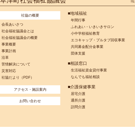
草津町社会福祉協議会
TE
■地域福祉
社協の概要
年間行事
会長あいさつ
ふれあい・いきいきサロン
社会福祉協議会とは
小中学校福祉教育
社会福祉協議会の概要
エコキャップ・プルタブ回収事業
事業概要
共同募金配分金事業
事業計画
団体支援
沿革
■相談窓口
苦情解決について
生活福祉資金貸付事業
災害対応
なんでも福祉相談
社協だより（PDF）
■介護保健事業
アクセス・施設案内
居宅介護
通所介護
お問い合わせ
訪問介護