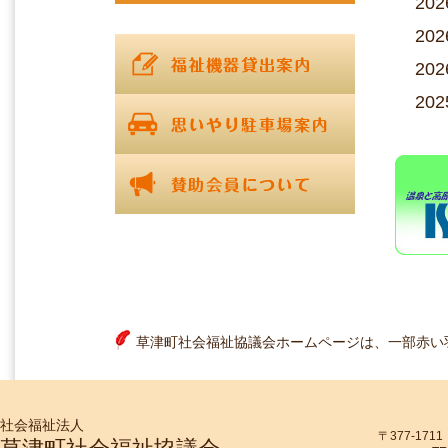
20
20
20
20
20
20
20
草津町社会福祉協議会ホームページは、一部赤い
社会福祉法人
〒377-17